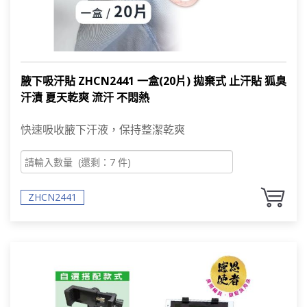
腋下吸汗貼 ZHCN2441 一盒(20片) 拋棄式 止汗貼 狐臭
汗漬 夏天乾爽 流汗 不悶熱
快速吸收腋下汗液，保持整潔乾爽
PRODUCT SEARCH
產品搜尋
ZHCN2441
產品搜尋