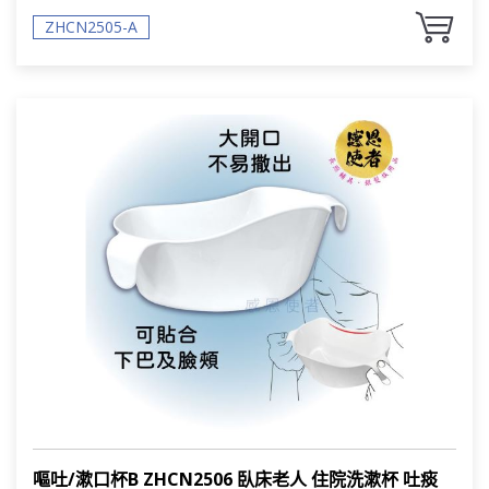
ZHCN2505-A
嘔吐/漱口杯B ZHCN2506 臥床老人 住院洗漱杯 吐痰