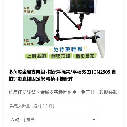
多角度金屬支架組 -搭配手機夾/平板夾 ZHCN2505 自
拍追劇直播固定架 輪椅手機配件
角度任意調整、金屬支架穩固耐用、免工具，輕鬆裝卸