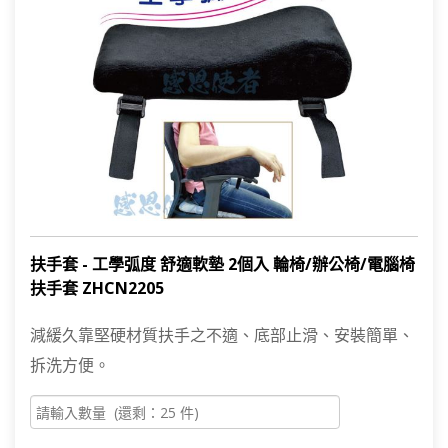
扶手套 - 工學弧度 舒適軟墊 2個入 輪椅/辦公椅/電腦椅
扶手套 ZHCN2205
減緩久靠堅硬材質扶手之不適、底部止滑、安裝簡單、
拆洗方便。