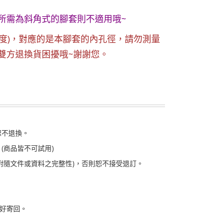
所需為斜角式的腳套則不適用哦~
厚度)，對應的是本腳套的內孔徑，請勿測量
雙方退換貨困擾哦~謝謝您。
恕不退換。
(商品皆不可試用)
附隨文件或資料之完整性)，否則恕不接受退訂。
好寄回。