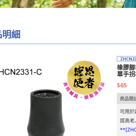
品明細
ZHCN23
橡膠腳套
單手拐杖
$65
商品簡
可用於
提高老
**[Z