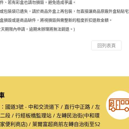
件、若有彩盒也請勿損毀，避免造成爭議。
或包裝袋已遺失，請於商品外盒上再包裝，勿直接讓商品原廠外盒粘貼宅
盒損毀或是商品缺件，將視損毀與需整新的程度折扣退款金額。
七天期限內申請，逾期未辦理將無法銷退。)
回列表頁
車
國道3號 - 中和交流道下 / 直行中正路 / 左
二段 / 行經板橋監理站 / 左轉民治街(中和環
家便利商店) / 萊爾富超商前左轉自治街至52