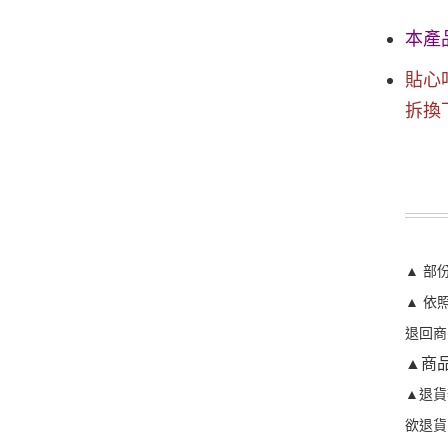
本產
貼心
拆換
▲ 部
▲ 依
退回商
▲商
▲退貨
欲退貨