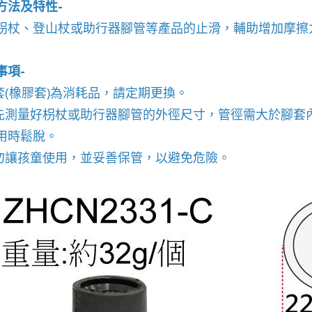
方法及特性-
拐杖、登山杖或助行器腳管等產品的止滑，輔助增加摩擦
事項-
腳套(橡膠套)為消耗品，請定期更換。
請先測量好枴杖或助行器腳管的外徑尺寸，管徑需大於腳套內徑
用時鬆脫。
請勿讓孩童使用，並妥善保管，以避免危險。