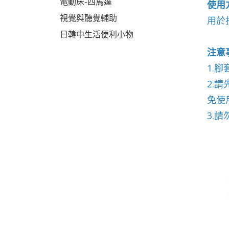
電動床-四馬達
使用
視覺與聽覺輔助
用於
日韓中生活便利小物
注意
1.
2.
免使
3.