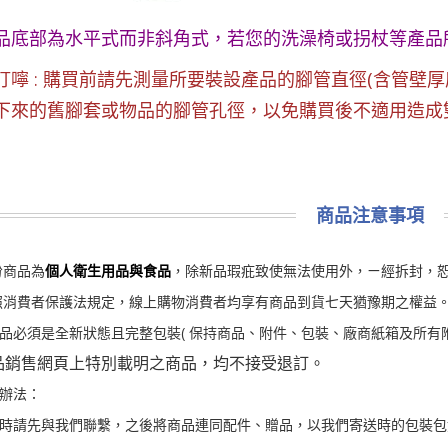
品底部為水平式而非斜角式，若您的洗澡椅或拐杖等產品
叮嚀 : 購買前請先測量所要裝設產品的腳管直徑(含管壁
下來的舊腳套或物品的腳管孔徑，以免購買後不適用造成
商品注意事項
份商品為
個人衛生用品與食品
，除新品瑕疪致使無法使用外，ㄧ經拆封，
照消費者保護法規定，線上購物消費者均享有商品到貨七天猶豫期之權益。
品必須是全新狀態且完整包裝( 保持商品、附件、包裝、廠商紙箱及所有
品銷售網頁上特別載明之商品，均不接受退訂。
辦法：
時請先與我們聯繫，之後將商品連同配件、贈品，以我們寄送時的包裝包