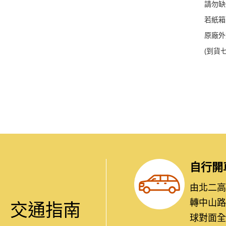
請勿缺
若紙箱
原廠外
(到貨
自行開
由北二高：
轉中山路
交通指南
球對面全