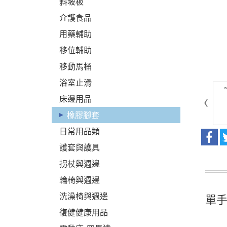
斜坡板
介護食品
用藥輔助
移位輔助
移動馬桶
浴室止滑
床邊用品
橡膠腳套
日常用品類
護套與護具
拐杖與週邊
輪椅與週邊
洗澡椅與週邊
單手
復健健康用品