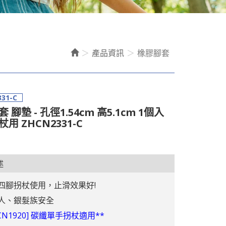
產品資訊
橡膠腳套
31-C
 腳墊 - 孔徑1.54cm 高5.1cm 1個入
用 ZHCN2331-C
述
四腳拐杖使用，止滑效果好!
人、銀髮族安全
HCN1920] 碳纖單手拐杖適用**