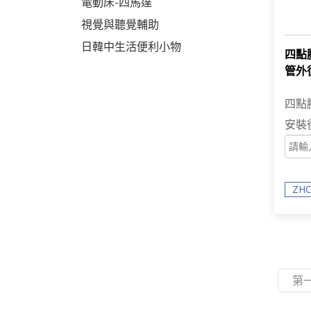
電動床-四馬達
視覺與聽覺輔助
日韓中生活便利小物
四點腳
管外
杖站
四點
安裝
ZHC
第