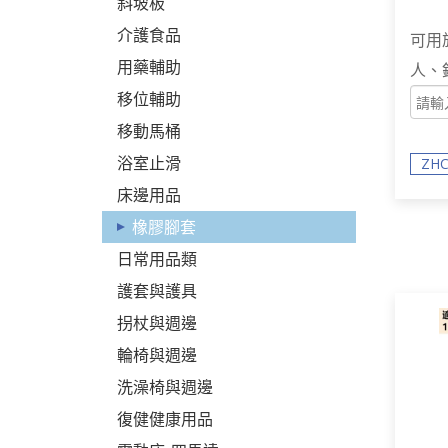
斜坡板
ZHC
介護食品
可用
用藥輔助
人、
移位輔助
移動馬桶
浴室止滑
ZHC
床邊用品
橡膠腳套
日常用品類
護套與護具
拐杖與週邊
輪椅與週邊
洗澡椅與週邊
復健健康用品