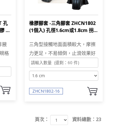
T 孔
橡膠腳套 -三角腳套 ZHCN1802
橡膠 不
(1個入) 孔徑1.6cm或1.8cm 拐
杖 助行器用腳墊
非腋
三角型接觸地面面積較大，摩擦
規格
力更足，不易傾倒，止滑效果好
ZHCN1802-16
頁次：
資料總數：23