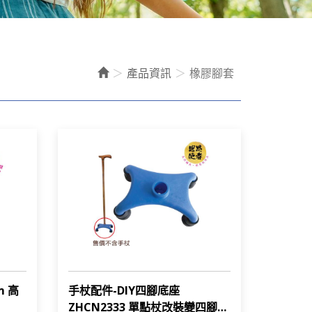
產品資訊
橡膠腳套
m 高
手杖配件-DIY四腳底座
ZHCN2333 單點杖改裝變四腳拐