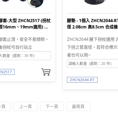
套-大型 ZHCN2517 (拐杖
腳墊 - 1個入 ZHCN2044-R
徑16mm、19mm適用) 手
徑 2.08cm 高8.5cm 合成
立腳墊
含拐杖
腳套止滑，安全不易傾倒，
ZHCN2044 腋下拐杖適用 
後拐杖可自行站立
下拐之管直徑，若符合標示
者也可以用~
N2517
ZHCN2044-RT
一頁
上一頁
下一頁
最尾頁